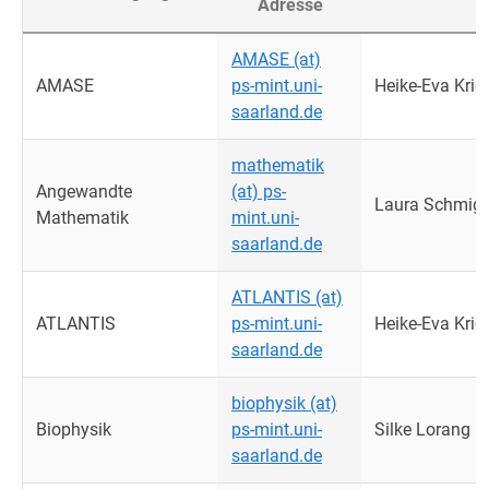
Adresse
AMASE (at)
AMASE
ps-mint.uni-
Heike-Eva Krie
saarland.de
mathematik
Angewandte
(at) ps-
Laura Schmigi
Mathematik
mint.uni-
saarland.de
ATLANTIS (at)
ATLANTIS
ps-mint.uni-
Heike-Eva Krie
saarland.de
biophysik (at)
Biophysik
ps-mint.uni-
Silke Lorang
saarland.de