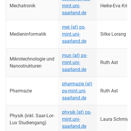
Mechatronik
mint.uni-
Heike-Eva Krie
saarland.de
mei (at) ps-
Medieninformatik
mint.uni-
Silke Lorang
saarland.de
mun (at) ps-
Mikrotechnologie und
mint.uni-
Ruth Ast
Nanostrukturen
saarland.de
pharmazie (at)
Pharmazie
ps-mint.uni-
Ruth Ast
saarland.de
physik (at) ps-
Physik (inkl. Saar-Lor-
mint.uni-
Laura Schmigi
Lux Studiengang)
saarland.de