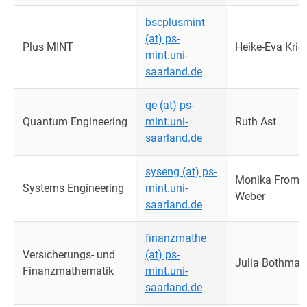
bscplusmint
(at) ps-
Plus MINT
Heike-Eva Krie
mint.uni-
saarland.de
qe (at) ps-
Quantum Engineering
mint.uni-
Ruth Ast
saarland.de
syseng (at) ps-
Monika Fromm
Systems Engineering
mint.uni-
Weber
saarland.de
finanzmathe
Versicherungs- und
(at) ps-
Julia Bothman
Finanzmathematik
mint.uni-
saarland.de