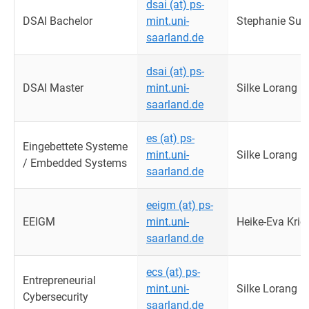
dsai (at) ps-
DSAI Bachelor
mint.uni-
Stephanie Su
saarland.de
dsai (at) ps-
DSAI Master
mint.uni-
Silke Lorang
saarland.de
es (at) ps-
Eingebettete Systeme
mint.uni-
Silke Lorang
/ Embedded Systems
saarland.de
eeigm (at) ps-
EEIGM
mint.uni-
Heike-Eva Krie
saarland.de
ecs (at) ps-
Entrepreneurial
mint.uni-
Silke Lorang
Cybersecurity
saarland.de