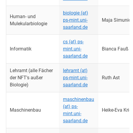
biologie (at)
Human- und
ps-mint.uni-
Maja Simunic
Mulekularbiologie
saarland.de
cs (at) ps-
Informatik
mint.uni-
Bianca Fauß
saarland.de
Lehramt (alle Fächer
lehramt (at)
der NFT's außer
ps-mint.uni-
Ruth Ast
Biologie)
saarland.de
maschinenbau
(at) ps-
Maschinenbau
Heike-Eva Krie
mint.uni-
saarland.de