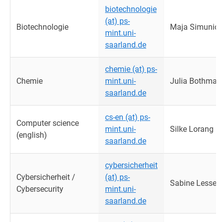
biotechnologie
(at) ps-
Biotechnologie
Maja Simunic
mint.uni-
saarland.de
chemie (at) ps-
Chemie
mint.uni-
Julia Bothman
saarland.de
cs-en (at) ps-
Computer science
mint.uni-
Silke Lorang
(english)
saarland.de
cybersicherheit
Cybersicherheit /
(at) ps-
Sabine Lessel
Cybersecurity
mint.uni-
saarland.de