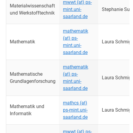
mwwt (at) ps-
Materialwissenschaft
mint.uni-
Stephanie Su
und Werkstofftechnik
saarland.de
mathematik
(at) ps-
Mathematik
Laura Schmigi
mint.uni-
saarland.de
mathematik
Mathematische
(at) ps-
Laura Schmigi
Grundlagenforschung
mint.uni-
saarland.de
mathcs (at)
Mathematik und
ps-mint.uni-
Laura Schmigi
Informatik
saarland.de
mwwt (at) ps-